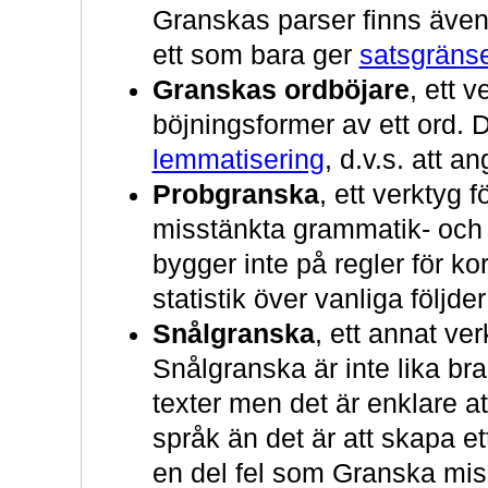
Granskas parser finns även
ett som bara ger
satsgräns
Granskas ordböjare
, ett v
böjningsformer av ett ord. D
lemmatisering
, d.v.s. att a
Probgranska
, ett verktyg f
misstänkta grammatik- och 
bygger inte på regler för ko
statistik över vanliga följder
Snålgranska
, ett annat ver
Snålgranska är inte lika br
texter men det är enklare at
språk än det är att skapa e
en del fel som Granska mis