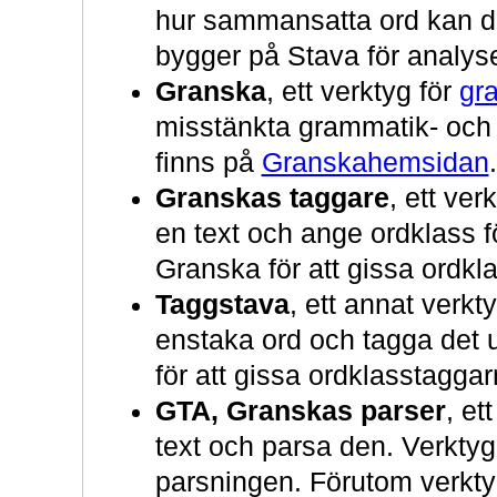
hur sammansatta ord kan de
bygger på Stava för analy
Granska
, ett verktyg för
gr
misstänkta grammatik- och s
finns på
Granskahemsidan
.
Granskas taggare
, ett ver
en text och ange ordklass f
Granska för att gissa ordkl
Taggstava
, ett annat verkt
enstaka ord och tagga det 
för att gissa ordklasstaggar
GTA, Granskas parser
, et
text och parsa den. Verkty
parsningen. Förutom verktyg